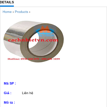
DETAILS
Home
›
Products
›
Mã SP :
Giá :
Liên hệ
Mô tả :