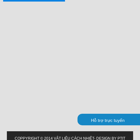
Hỗ trợ trực tuyến
COPPYRIGHT © 2014 VẬT LIỆU CÁCH NHIỆT- DESIGN BY PTIT