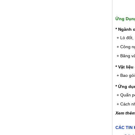
Ứng Dụng
* Ngành 
+ Lò đốt, 
+ Công ng
+ Băng vả
* Vật liệ
+ Bao gói
* Ứng dụn
+ Quấn pô
+ Cách nhi
Xem thê
CÁC TIN