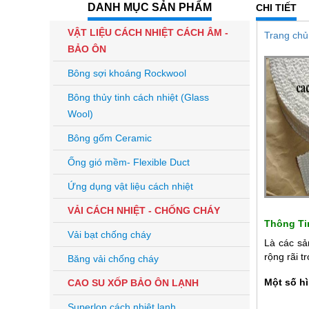
DANH MỤC SẢN PHẨM
CHI TIẾT
VẬT LIỆU CÁCH NHIỆT CÁCH ÂM -
Trang chủ
BẢO ÔN
Bông sợi khoáng Rockwool
Bông thủy tinh cách nhiệt (Glass
Wool)
Bông gốm Ceramic
Ống gió mềm- Flexible Duct
Ứng dụng vật liệu cách nhiệt
VẢI CÁCH NHIỆT - CHỐNG CHÁY
Thông Ti
Vải bạt chống cháy
Là các sả
rộng rãi t
Băng vải chống cháy
Một số h
CAO SU XỐP BẢO ÔN LẠNH
Superlon cách nhiệt lạnh