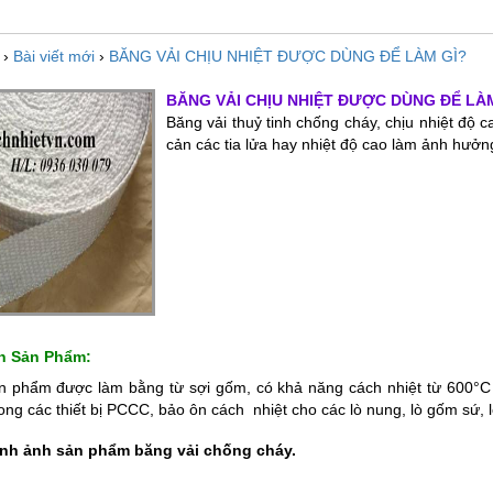
›
Bài viết mới
›
BĂNG VẢI CHỊU NHIỆT ĐƯỢC DÙNG ĐỂ LÀM GÌ?
BĂNG VẢI CHỊU NHIỆT ĐƯỢC DÙNG ĐỂ LÀ
Băng vải thuỷ tinh chống cháy, chịu nhiệt độ 
cản các tia lửa hay nhiệt độ cao làm ảnh hưở
n Sản Phẩm:
n phẩm được làm bằng từ sợi gốm, có khả năng cách nhiệt từ 600°C
rong các thiết bị PCCC, bảo ôn cách nhiệt cho các lò nung, lò gốm sứ, 
ình ảnh sản phẩm băng vải chống cháy.