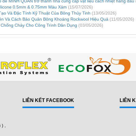
do để MINH QUÂN trở thành nhà cung cấp vật liệu cách nhiệt hàng đầu
Silicone 0.5mm & 0.75mm Màu Xám
(15/07/2026)
Tạo Và Đặc Tính Kỹ Thuật Của Bông Thủy Tinh
(13/05/2026)
ền Và Cách Bảo Quản Bông Khoáng Rockwool Hiệu Quả
(11/05/2026)
 Chống Cháy Cho Công Trình Dân Dụng
(03/05/2026)
LIÊN KẾT FACEBOOK
LIÊN 
N
) ,