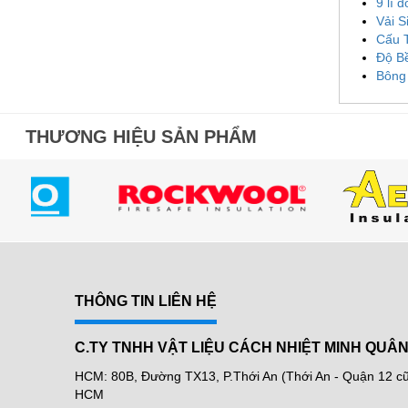
9 lí 
Vải 
Cấu 
Độ B
Bông
THƯƠNG HIỆU SẢN PHẨM
THÔNG TIN LIÊN HỆ
C.TY TNHH VẬT LIỆU CÁCH NHIỆT MINH QUÂ
HCM: 80B, Đường TX13, P.Thới An (Thới An - Quận 12 cũ 
HCM