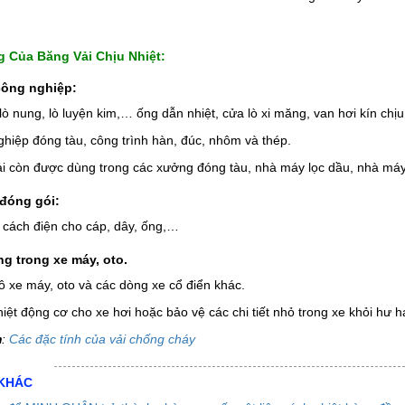
 Của Băng Vải Chịu Nhiệt:
công nghiệp:
lò nung, lò luyện kim,… ống dẫn nhiệt, cửa lò xi măng, van hơi kín chịu
hiệp đóng tàu, công trình hàn, đúc, nhôm và thép.
i còn được dùng trong các xưởng đóng tàu, nhà máy lọc dầu, nhà máy 
u đóng gói:
 cách điện cho cáp, dây, ống,…
g trong xe máy, oto.
 xe máy, oto và các dòng xe cổ điển khác.
ệt động cơ cho xe hơi hoặc bảo vệ các chi tiết nhỏ trong xe khỏi hư hạ
m
:
Các đặc tính của vải chống cháy
 KHÁC