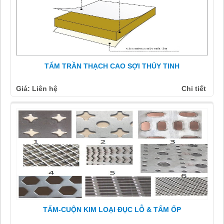
TẤM TRẦN THẠCH CAO SỢI THỦY TINH
Giá: Liên hệ
Chi tiết
TẤM-CUỘN KIM LOẠI ĐỤC LỖ & TẤM ỐP