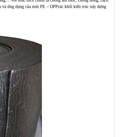
ng,... với mục đích chính là chống ẩm mốc, chống nóng, cách
nh và ứng dụng của mút PE – OPPcác khối kiến trúc xây dựng