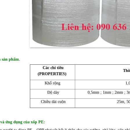
h sản phẩm.
Các chỉ tiêu
Thô
(PROPERTIES)
Khổ rộng
1,
Độ dày
0,5mm ; 1mm ; 2mm ; 3
Chiều dài cuộn
25m, 5
 và ứng dụng của xốp PE: