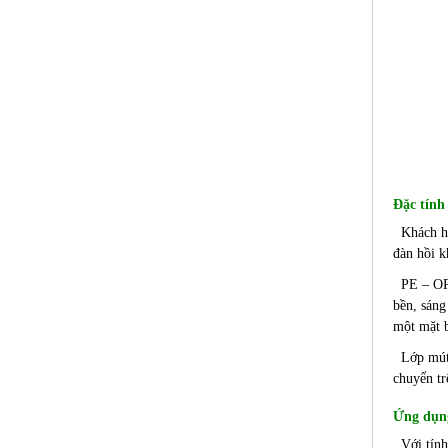
Đặc tính
Khách hàn
đàn hồi k
PE – OPP 
bền, sáng
một mặt 
Lớp mút 
chuyển tr
Ứng dụn
Với tính 