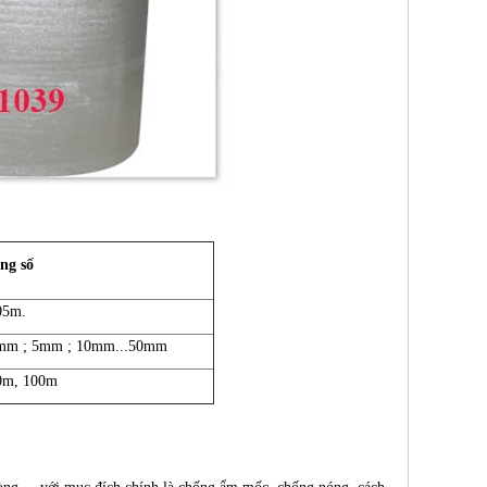
ng số
05m.
mm ; 5mm ; 10mm...50mm
0m, 100m