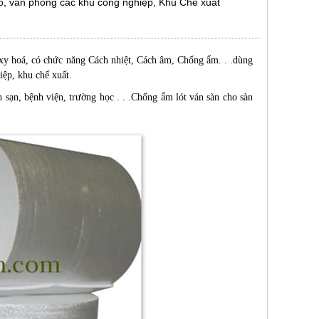
o, văn phòng các khu công nghiệp, Khu Chế xuất
xy hoá, có chức năng Cách nhiệt, Cách âm, Chống ẩm. . .dùng
ệp, khu chế xuất.
 sạn, bệnh viện, trường học . . .Chống ẩm lót ván sàn cho sàn