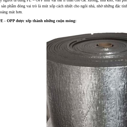
người ta dùng PE – OPP như vật bất li thân cho các xưởng, nhà kho, văn phò
ản phẩm đóng vai trò là mút xốp cách nhiệt cho ngôi nhà, nhờ những đặc tí
hoáng mát hơn.
E - OPP được xếp thành những cuộn mỏng: