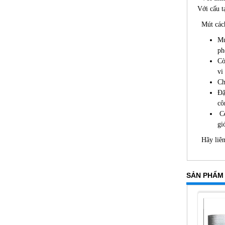
Với cấu t
Mút cách 
M
ph
Cò
vi
Ch
Đặ
cô
Cò
gi
Hãy liên 
SẢN PHẨM