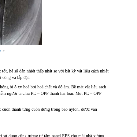
n
«
, hệ số dẫn nhiệt thấp nhất so với bất kỳ vật liệu cách nhiệt
i công và lắp đặt.
ng bị ô xy hoá bởi hoá chất và độ ẩm. Bề mặt vật liệu sạch
điểm người ta chia PE – OPP thành hai loại: Mút PE – OPP
 cuộn thành từng cuộn đựng trong bao nylon, được vận
rị sử dụng cũng tương tự tấm panel EPS cho mái nhà xưởng.