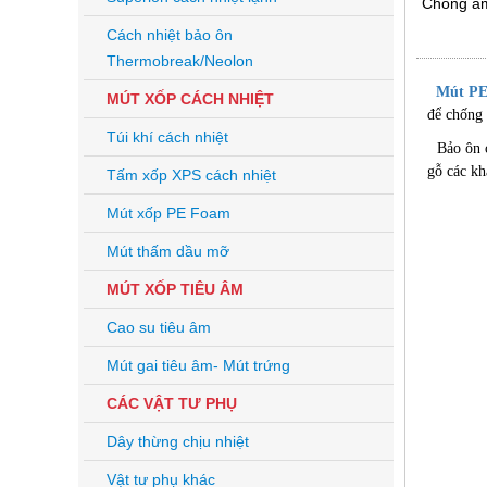
Chống ẩm
Cách nhiệt bảo ôn
Thermobreak/Neolon
Mút P
MÚT XỐP CÁCH NHIỆT
để chống 
Túi khí cách nhiệt
Bảo ôn cá
gỗ các kh
Tấm xốp XPS cách nhiệt
Mút xốp PE Foam
Mút thấm dầu mỡ
MÚT XỐP TIÊU ÂM
Cao su tiêu âm
Mút gai tiêu âm- Mút trứng
CÁC VẬT TƯ PHỤ
Dây thừng chịu nhiệt
Vật tư phụ khác