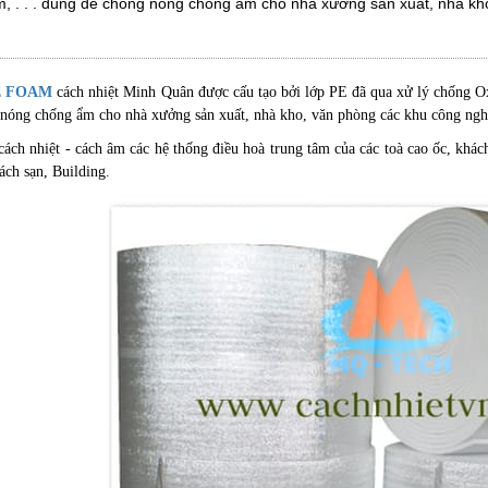
, . . . dùng để chống nóng chống ẩm cho nhà xưởng sản xuất, nhà kh
E FOAM
cách nhiệt Minh Quân được cấu tạo bởi lớp PE đã qua xử lý chống O
nóng chống ẩm cho nhà xưởng sản xuất, nhà kho, văn phòng các khu công nghi
ch nhiệt - cách âm các hệ thống điều hoà trung tâm của các toà cao ốc, khách
ách sạn, Building.