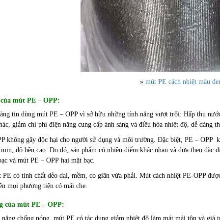
»
mút PE cách nhiệt màu đe
 của mút PE – OPP:
g tin dùng mút PE – OPP vì sở hữu những tính năng vượt trội: Hấp thụ nước tốt
hác, giảm chi phí điện năng cung cấp ánh sáng và điều hòa nhiệt độ, dễ dàng th
không gây độc hại cho người sử dụng và môi trường. Đặc biệt, PE – OPP khô
 mịn, độ bền cao. Do đó, sản phẩm có nhiều điểm khác nhau và dựa theo đặc 
bạc và mút PE – OPP hai mặt bạc.
PE có tính chất dẻo dai, mềm, co giãn vừa phải. Mút cách nhiệt PE-OPP được
ên mọi phương tiện có mái che.
g của mút PE – OPP:
năng chống nóng, mút PE có tác dụng giảm nhiệt độ làm mát mái tôn và giá t