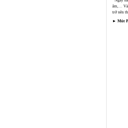
Ngày nay 
âm,… Và s
trở nên t
► Mút P