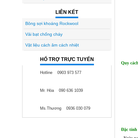
LIÊN KẾT
Bông sợi khoáng Rockwool
Vải bạt chống cháy
Vật liệu cách âm cách nhiệt
HỔ TRỢ TRỰC TUYẾN
Quy các
Hotline 0903 973 577
Mr. Hòa 090 636 1039
Ms.Thương 0936 030 079
Đặc tính