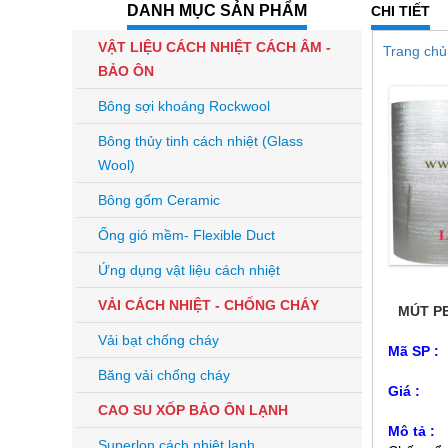
DANH MỤC SẢN PHẨM
CHI TIẾT
VẬT LIỆU CÁCH NHIỆT CÁCH ÂM -
Trang chủ
BẢO ÔN
Bông sợi khoáng Rockwool
Bông thủy tinh cách nhiệt (Glass
Wool)
Bông gốm Ceramic
Ống gió mềm- Flexible Duct
Ứng dụng vật liệu cách nhiệt
VẢI CÁCH NHIỆT - CHỐNG CHÁY
MÚT P
Vải bạt chống cháy
Mã SP
Băng vải chống cháy
Giá 
CAO SU XỐP BẢO ÔN LẠNH
Mô tả
Superlon cách nhiệt lạnh