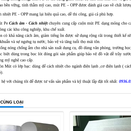
ạo bền vững, tính thẫm mỹ cao, mút PE – OPP được đánh giá cao về chất lượng
nhiệt PE - OPP mang lại hiệu quả cao, dễ thi công, giá cả phù hợp.
út Pe
Cách âm - Cách nhiệt
chuyên cung cấp cuộn mút PE dạng mỏng cho các
òng các khu công nghiệp, khu chế xuất.
n có khả năng cách âm, giảm tiếng ồn được sử dụng rộng rãi trong thiết kế
 khuẩn và sự ngưng tụ nước, bảo vệ và tăng tuổi thọ mái tôn.
ống nóng chống ẩm cho nhà sản xuất dụng cụ, đồ dùng văn phòng, trường học, 
c biệt dùng trong bọc lót đóng gói sản phẩm giúp bảo vệ đồ vật dễ trầy xước, 
ng mỹ nghệ cao cấp.
n Mút có lớp bạc: dùng để cách nhiệt cho ngành điện lạnh ,cơ điện lạnh ( cá
ó).
hệ với chúng tôi để được tư vấn sản phẩm và kỹ thuật lắp đặt tốt nhất:
0936.0
 CÙNG LOẠI