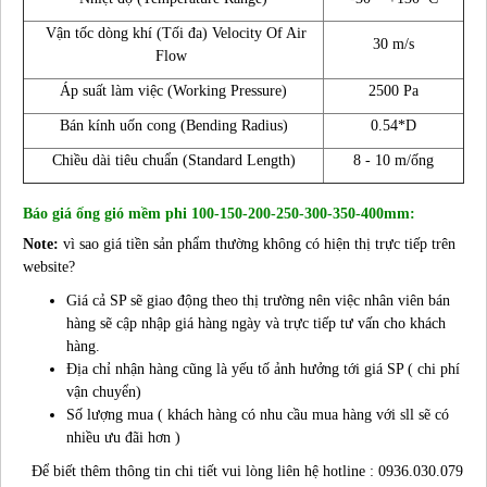
Vận tốc dòng khí (Tối đa) Velocity Of Air
30 m/s
Flow
Áp suất làm việc (Working Pressure)
2500 Pa
Bán kính uốn cong (Bending Radius)
0.54*D
Chiều dài tiêu chuẩn (Standard Length)
8 - 10 m/ống
Báo giá ống gió mềm phi 100-150-200-250-300-350-400mm:
Note:
vì sao giá tiền sản phẩm thường không có hiện thị trực tiếp trên
website?
Giá cả SP sẽ giao động theo thị trường nên việc nhân viên bán
hàng sẽ cập nhập giá hàng ngày và trực tiếp tư vấn cho khách
hàng.
Địa chỉ nhận hàng cũng là yếu tố ảnh hưởng tới giá SP ( chi phí
vận chuyển)
Số lượng mua ( khách hàng có nhu cầu mua hàng với sll sẽ có
nhiều ưu đãi hơn )
Để biết thêm thông tin chi tiết vui lòng liên hệ hotline : 0936.030.079