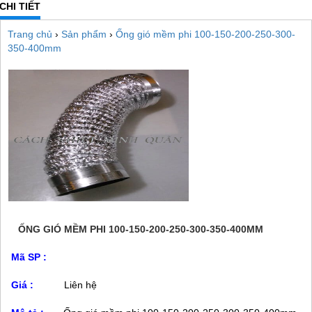
CHI TIẾT
Trang chủ
›
Sản phẩm
›
Ống gió mềm phi 100-150-200-250-300-
350-400mm
ỐNG GIÓ MỀM PHI 100-150-200-250-300-350-400MM
Mã SP :
Giá :
Liên hệ