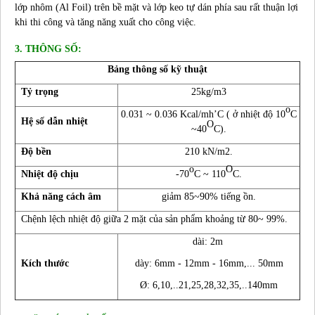
lớp nhôm (Al Foil) trên bề mặt và lớp keo tự dán phía sau rất thuận lợi
khi thi công và tăng năng xuất cho công việc.
3. THÔNG SỐ:
Bảng thông số kỹ thuật
Tỷ trọng
25kg/m3
o
0.031 ~ 0.036 Kcal/mh’C ( ở nhiệt độ 10
C
Hệ số dẫn nhiệt
O
~40
C).
Độ bền
210 kN/m2.
o
O
Nhiệt độ chịu
-70
C ~ 110
C.
Khả năng cách âm
giảm 85~90% tiếng ồn.
Chệnh lệch nhiệt độ giữa 2 mặt của sản phẩm khoảng từ 80~ 99%.
dài: 2m
Kích thước
dày: 6mm - 12mm - 16mm,... 50mm
Ø: 6,10,..21,25,28,32,35,..140mm