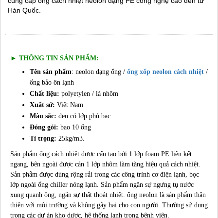
cung cấp ống cách nhiệt neolon dạng PE công nghệ cao đến từ
Hàn Quốc.
► THÔNG TIN SẢN PHẨM:
T
ên sản phẩm
: neolon dạng ống /
ống xốp neolon cách nhiệt
/
ống bảo ôn lạnh
Chất liệu:
polyetylen / lá nhôm
Xuất sứ:
Việt Nam
Màu sắc:
đen có lớp phủ bạc
Đóng gói:
bao 10 ống
Tỉ trọng:
25kg/m3.
Sản phẩm ống cách nhiệt được cấu tạo bởi 1 lớp foam PE liên kết
ngang, bên ngoài được cán 1 lớp nhôm làm tăng hiệu quả cách nhiệt.
Sản phẩm được dùng rộng rải trong các công trình cơ điện lạnh, bọc
lớp ngoài ống chiller nóng lạnh. Sản phẩm ngăn sự ngưng tụ nước
xung quanh ống, ngăn sự thất thoát nhiệt. ống neolon là sản phẩm thân
thiện với môi trường và không gây hại cho con người. Thường sử dụng
trong các dự án kho dược, hệ thống lạnh trong bệnh viện.