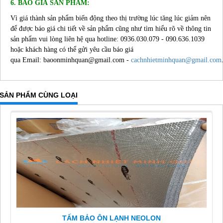
6. BÁO GIÁ SẢN PHẨM:
Vì giá thành sản phẩm biến động theo thị trường lúc tăng lúc giảm nên
để được báo giá chi tiết về sản phẩm cũng như tìm hiểu rõ về thông tin
sản phẩm vui lòng liên hệ qua hotline: 0936.030.079 - 090.636.1039
hoặc khách hàng có thể gửi yêu cầu báo giá
qua Email: baoonminhquan@gmail.com -
cachnhietminhquan@gmail.com
SẢN PHẨM CÙNG LOẠI
TẤM BẢO ÔN LẠNH NEOLON