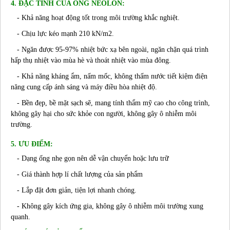
4. ĐẶC TÍNH CỦA ỐNG NEOLON:
- Khả năng hoạt động tốt trong môi trường khắc nghiệt.
- Chịu lực kéo mạnh 210 kN/m2.
- Ngăn được 95-97% nhiệt bức xạ bên ngoài, ngăn chặn quá trình
hấp thụ nhiệt vào mùa hè và thoát nhiệt vào mùa đông.
- Khả năng kháng ẩm, nấm mốc, không thấm nước tiết kiệm điện
năng cung cấp ánh sáng và máy điều hòa nhiệt độ.
- Bền đẹp, bề mặt sạch sẽ, mang tính thẩm mỹ cao cho công trình,
không gây hại cho sức khỏe con người, không gây ô nhiễm môi
trường.
5. ƯU ĐIỂM:
- Dạng ống nhẹ gọn nên dễ vận chuyển hoặc lưu trữ
- Giá thành hợp lí chất lượng của sản phẩm
- Lắp đặt đơn giản, tiện lợi nhanh chóng.
- Không gây kích ứng gia, không gây ô nhiễm môi trường xung
quanh.