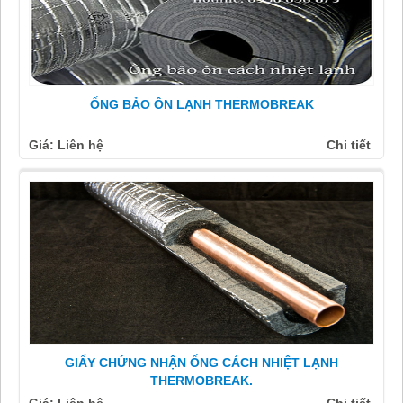
ỐNG BẢO ÔN LẠNH THERMOBREAK
Giá: Liên hệ
Chi tiết
GIẤY CHỨNG NHẬN ỐNG CÁCH NHIỆT LẠNH
THERMOBREAK.