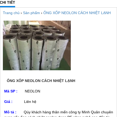
CHI TIẾT
Trang chủ
›
Sản phẩm
›
ỐNG XỐP NEOLON CÁCH NHIỆT LẠNH
ỐNG XỐP NEOLON CÁCH NHIỆT LẠNH
Mã SP :
NEOLON
Giá :
Liên hệ
Mô tả :
Qúy khách hàng thân mến công ty Minh Quân chuyên