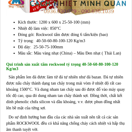
Kích thước: 1200 x 600 x 25-50-100 (mm)
Nhiệt độ làm việc: 850°C
Đóng gói: Rockwool tấm được đóng 6 tấm/kiện (bao)
Tỷ trọng: 40-50-60-80-100-120 Kg/m3
Độ dày: 25-50-75-100mm
Màu sắc: Màu vàng nhạt (China) – Màu Đen nhạt ( Thái Lan)
Qui trình sản xuất tấm rockwool tỷ trọng 40-50-60-80-100-120
Kg/m3
Sản phẩm len đá được làm từ đá tự nhiên như đá bazan. Đá tự nhiên
được nấu chảy thành dạng tan chảy trong mái vòm ở nhiệt độ rất cao
khoảng 1500°C. Và dung nham tan chảy sau đó được đổ vào máy quay
tốc độ cao, qua đó dung nham tan chảy thành sợi. Đồng thời, chất kết
dính phenolic chứa silicon và dầu khoáng, v.v. được phun đồng nhất
lên bề mặt của từng sợi.
Do sự định hướng ban đầu của các nhà sản xuất nên tất cả các sản
phẩm ROCKWOOL đều có khả năng chống cháy cách nhiệt và hấp thụ
âm thanh tuyệt vời.