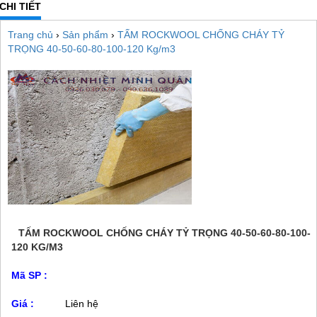
CHI TIẾT
Trang chủ
›
Sản phẩm
›
TẤM ROCKWOOL CHỐNG CHÁY TỶ
TRỌNG 40-50-60-80-100-120 Kg/m3
TẤM ROCKWOOL CHỐNG CHÁY TỶ TRỌNG 40-50-60-80-100-
120 KG/M3
Mã SP :
Giá :
Liên hệ