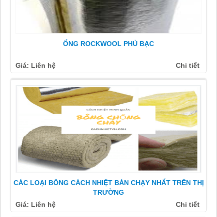
ỐNG ROCKWOOL PHỦ BẠC
Giá: Liên hệ
Chi tiết
CÁC LOẠI BÔNG CÁCH NHIỆT BÁN CHẠY NHẤT TRÊN THỊ
TRƯỜNG
Giá: Liên hệ
Chi tiết