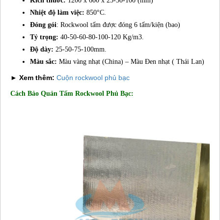
Kích thước:
1200 x 600 x 25-50-100 (mm)
Nhiệt độ làm việc:
850°C.
Đóng gói
: Rockwool tấm được đóng 6 tấm/kiện (bao)
Tỷ trọng:
40-50-60-80-100-120 Kg/m3.
Độ dày:
25-50-75-100mm.
Màu sắc:
Màu vàng nhạt (China) – Màu Đen nhạt ( Thái Lan)
► Xem thêm:
Cuộn rockwool phủ bạc
Cách Bảo Quản Tấm Rockwool Phủ Bạc: