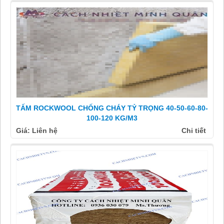
TẤM ROCKWOOL CHỐNG CHÁY TỶ TRỌNG 40-50-60-80-
100-120 KG/M3
Giá: Liên hệ
Chi tiết