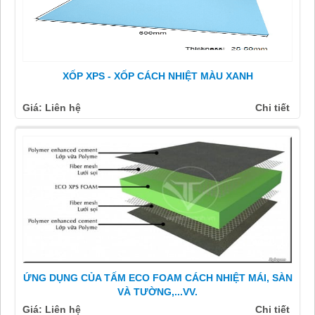
XỐP XPS - XỐP CÁCH NHIỆT MÀU XANH
Giá: Liên hệ
Chi tiết
ỨNG DỤNG CỦA TẤM ECO FOAM CÁCH NHIỆT MÁI, SÀN
VÀ TƯỜNG,...VV.
Giá: Liên hệ
Chi tiết