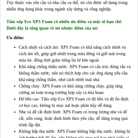
Tùy thuộc vào yêu cầu và nhu cầu cụ thể, nó còn được sử dụng trong
nhiều ứng dụng khác trong ngành xây dựng và công nghiệp.
Tấm xốp Eco XPS Foam có nhiều ưu điểm và một số hạn chế.
Dưới đây là tổng quan về ưu nhược điểm của nó:
Ưu điểm:
Cách nhiệt và cách âm: XPS Foam có khả năng cách nhiệt và
cách âm tốt, giúp giữ nhiệt trong mùa đông và giữ mát trong
mùa hè, đồng thời giảm tiếng ồn từ bên ngoài.
Khả năng chống thấm nước: XPS Foam có cấu trúc đóng rắn và
không thấm nước, nên nó thích hợp cho các ứng dụng yêu cầu
khả năng chống thấm, như cách nhiệt mái nhà.
Chống cháy: XPS Foam có khả năng chống cháy, giúp tăng
cường an toàn trong trường hợp xảy ra hỏa hoạn.
Độ bền cao: Tấm xốp Eco XPS Foam có độ bền và độ ổn định
cơ học cao, không bị mục nát hoặc phân hủy dễ dàng.
Nhẹ và dễ cắt định hình: XPS Foam có trọng lượng nhẹ và dễ
cắt, uốn cong, hoặc định hình theo yêu cầu, dễ dàng trong quá
trình lắp đặt.
Không hấp thụ nước: XPS Foam không hấp thụ nước, không bị
ảnh hưởng bởi độ ẩm, nên không gây mục nát hay phát triển vi