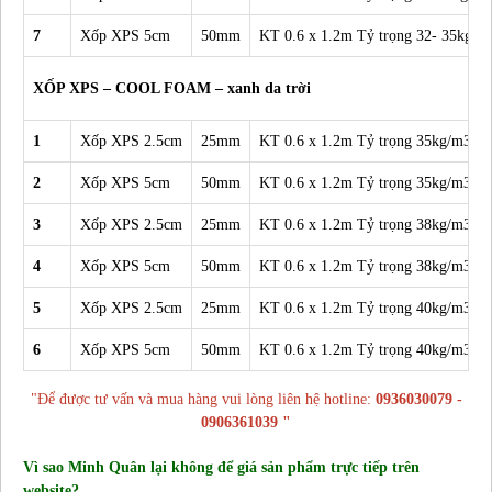
7
Xốp XPS 5cm
50mm
KT 0.6 x 1.2m Tỷ trọng 32- 35kg/m
XỐP XPS – COOL FOAM – xanh da trời
1
Xốp XPS 2.5cm
25mm
KT 0.6 x 1.2m Tỷ trọng 35kg/m3
2
Xốp XPS 5cm
50mm
KT 0.6 x 1.2m Tỷ trọng 35kg/m3
3
Xốp XPS 2.5cm
25mm
KT 0.6 x 1.2m Tỷ trọng 38kg/m3
4
Xốp XPS 5cm
50mm
KT 0.6 x 1.2m Tỷ trọng 38kg/m3
5
Xốp XPS 2.5cm
25mm
KT 0.6 x 1.2m Tỷ trọng 40kg/m3
6
Xốp XPS 5cm
50mm
KT 0.6 x 1.2m Tỷ trọng 40kg/m3
"Để được tư vấn và mua hàng vui lòng liên hệ hotline:
0936030079 -
0906361039 "
Vì sao Minh Quân lại không để giá sản phẩm trực tiếp trên
website?