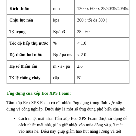
Kích thước
mm
1200 x 600 x 25/30/35/40/45/50,..
Chịu lực nén
kpa
300 ( tối đa 500 )
Tỷ trọng
Kg/m3
28 - 60
Tốc độ hấp thụ nước
%
< 1.0
Độ thấm hơi nước
Ng / pa.ms
< 2.0
Hệ số thấm ẩm
m • s • pa
2.6
Tỷ lệ chống cháy
cấp
B1
Ứng dụng của xốp Eco XPS Foam:
Tấm xốp Eco XPS Foam có rất nhiều ứng dụng trong lĩnh vực xây
dựng và công nghiệp. Dưới đây là một số ứng dụng phổ biến của nó:
Cách nhiệt mái nhà: Tấm xốp Eco XPS Foam được sử dụng để
cách nhiệt mái nhà, giúp giữ nhiệt vào mùa đông và giữ mát
vào mùa hè. Điều này giúp giảm hao hụt năng lượng và tiết