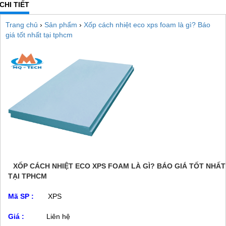
CHI TIẾT
Trang chủ
›
Sản phẩm
›
Xốp cách nhiệt eco xps foam là gì? Báo
giá tốt nhất tại tphcm
XỐP CÁCH NHIỆT ECO XPS FOAM LÀ GÌ? BÁO GIÁ TỐT NHẤT
TẠI TPHCM
Mã SP :
XPS
Giá :
Liên hệ