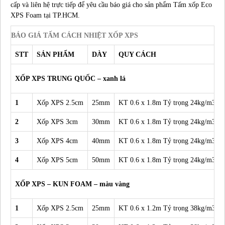
cấp và liên hệ trực tiếp để yêu cầu báo giá cho sản phẩm Tấm xốp Eco
XPS Foam tại TP.HCM.
BÁO GIÁ TẤM CÁCH NHIỆT XỐP XPS
STT
SẢN PHẨM
DÀY
QUY CÁCH
XỐP XPS TRUNG QUỐC – xanh lá
1
Xốp XPS 2.5cm
25mm
KT 0.6 x 1.8m Tỷ trọng 24kg/m3
2
Xốp XPS 3cm
30mm
KT 0.6 x 1.8m Tỷ trọng 24kg/m3
3
Xốp XPS 4cm
40mm
KT 0.6 x 1.8m Tỷ trọng 24kg/m3
4
Xốp XPS 5cm
50mm
KT 0.6 x 1.8m Tỷ trọng 24kg/m3
XỐP XPS – KUN FOAM – màu vàng
1
Xốp XPS 2.5cm
25mm
KT 0.6 x 1.2m Tỷ trọng 38kg/m3