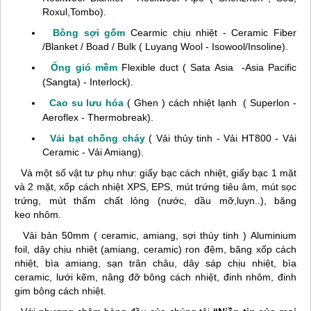
Roxul,Tombo).
Bông sợi gốm
Cearmic chịu nhiệt - Ceramic Fiber
/Blanket / Boad / Bulk ( Luyang Wool - Isowool/Insoline).
Ống gió mềm
Flexible duct ( Sata Asia -Asia Pacific
(Sangta) - Interlock).
Cao su lưu hóa
( Ghen ) cách nhiệt lạnh ( Superlon -
Aeroflex - Thermobreak).
Vải bạt chống cháy
( Vải thủy tinh - Vải HT800 - Vải
Ceramic - Vải Amiang).
Và một số vật tư phụ như: giấy bạc cách nhiệt, giấy bạc 1 mặt
và 2 mặt,
xốp cách nhiệt XPS
, EPS,
mút trứng tiêu âm, mút sọc
trứng, mút thấm chất lỏng (nước, dầu mỡ,luyn..), băng
keo nhôm.
Vải bản 50mm ( ceramic, amiang, sợi thủy tinh )
Aluminium
foil,
d
ây chịu nhiệt (amiang, ceramic) ron đệm, băng xốp cách
nhiệt, bìa amiang, sạn trân châu, dây sáp chịu nhiệt, bìa
ceramic, lưới kẽm, nâng đỡ bông cách nhiệt, đinh nhôm, đinh
gim bông cách nhiệt.