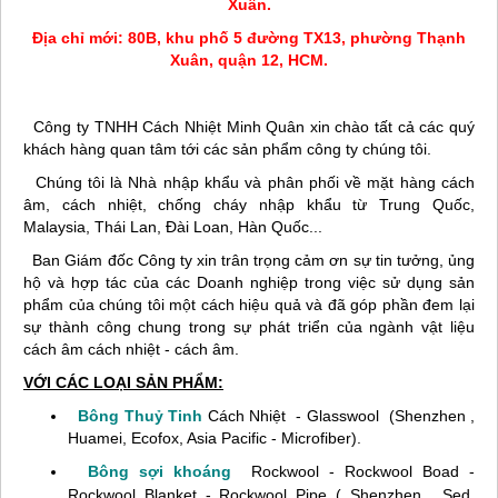
Xuân.
Địa chỉ mới: 80B, khu phố 5 đường TX13, phường Thạnh
Xuân, quận 12, HCM.
Công ty TNHH Cách Nhiệt Minh Quân xin chào tất cả các quý
khách hàng quan tâm tới các sản phẩm công ty chúng tôi.
Chúng tôi là Nhà nhập khẩu và phân phối về mặt hàng cách
âm, cách nhiệt, chống cháy nhập khẩu từ Trung Quốc,
Malaysia, Thái Lan, Đài Loan, Hàn Quốc...
Ban Giám đốc Công ty xin trân trọng cảm ơn sự tin tưởng, ủng
hộ và hợp tác của các Doanh nghiệp trong việc sử dụng sản
phẩm của chúng tôi một cách hiệu quả và đã góp phần đem lại
sự thành công chung trong sự phát triển của ngành vật liệu
cách âm cách nhiệt -
cách âm.
VỚI CÁC LOẠI SẢN PHẨM:
Bông Thuỷ Tinh
Cách Nhiệt - Glasswool (Shenzhen ,
Huamei, Ecofox, Asia Pacific - Microfiber).
Bông sợi khoáng
Rockwool - Rockwool Boad -
Rockwool Blanket - Rockwool Pipe ( Shenzhen , Sed,