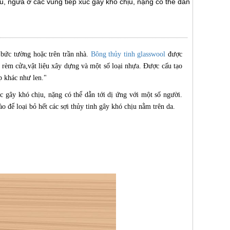
ịu, ngứa ở các vùng tiếp xúc gây khó chịu, nặng có thể dẫn
 bức tường hoặc trên trần nhà.
Bông thủy tinh glasswool
được
rèm cửa,vật liệu xây dựng và một số loại nhựa. Được cấu tạo
p khác như len."
c gây khó chịu, nặng có thể dẫn tới dị ứng với một số người.
o để loại bỏ hết các sợi thủy tinh gây khó chịu nằm trên da.