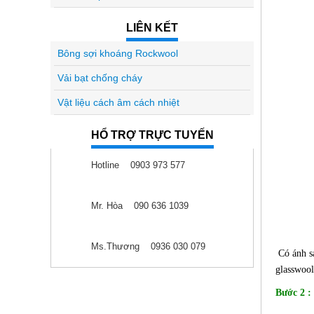
LIÊN KẾT
Bông sợi khoáng Rockwool
Vải bạt chống cháy
Vật liệu cách âm cách nhiệt
HỔ TRỢ TRỰC TUYẾN
Hotline 0903 973 577
Mr. Hòa 090 636 1039
Ms.Thương 0936 030 079
Có ánh sá
glasswool
Bước 2 :