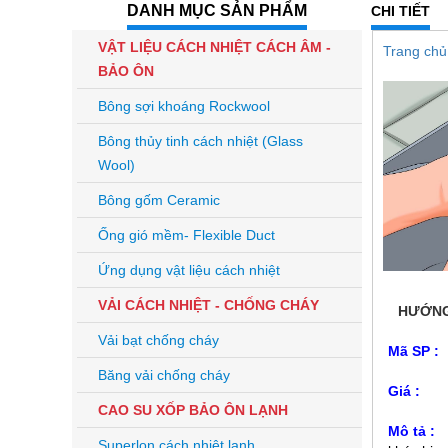
DANH MỤC SẢN PHẨM
CHI TIẾT
VẬT LIỆU CÁCH NHIỆT CÁCH ÂM -
Trang chủ
BẢO ÔN
Bông sợi khoáng Rockwool
Bông thủy tinh cách nhiệt (Glass
Wool)
Bông gốm Ceramic
Ống gió mềm- Flexible Duct
Ứng dụng vật liệu cách nhiệt
VẢI CÁCH NHIỆT - CHỐNG CHÁY
HƯỚNG
Vải bạt chống cháy
Mã SP
Băng vải chống cháy
Giá 
CAO SU XỐP BẢO ÔN LẠNH
Mô tả
Superlon cách nhiệt lạnh