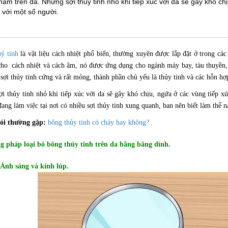
nằm trên da. Những sợi thủy tinh nhỏ khi tiếp xúc với da sẽ gây khó ch
g với một số người.
ỷ tinh
là vật liệu cách nhiệt phổ biến, thường xuyên được lắp đặt ở trong các
ho cách nhiệt và cách âm, nó được ứng dụng cho ngành máy bay, tàu thuyền, 
sợi thủy tinh cứng và rất mỏng, thành phần chủ yếu là thủy tinh và các hỗn hợ
 thủy tinh nhỏ khi tiếp xúc với da sẽ gây khó chịu, ngứa ở các vùng tiếp xú
ang làm việc tại nơi có nhiều sợi thủy tinh xung quanh, ban nên biết làm thể nà
ỏi thường gặp:
bông thủy tinh có cháy hay không?
g pháp loại bỏ bông thủy tinh trên da bằng băng dính.
 Ánh sáng và kính lúp.