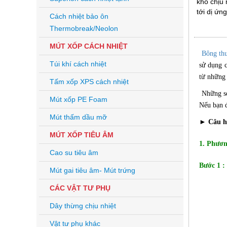
khó chịu 
tới dị ứn
Cách nhiệt bảo ôn
Thermobreak/Neolon
MÚT XỐP CÁCH NHIỆT
Bông thu
Túi khí cách nhiệt
sử dụng c
từ những 
Tấm xốp XPS cách nhiệt
Những sợi
Mút xốp PE Foam
Nếu bạn đ
Mút thấm dầu mỡ
► Câu h
MÚT XỐP TIÊU ÂM
1. Phươn
Cao su tiêu âm
Bước 1 :
Mút gai tiêu âm- Mút trứng
CÁC VẬT TƯ PHỤ
Dây thừng chịu nhiệt
Vật tư phụ khác